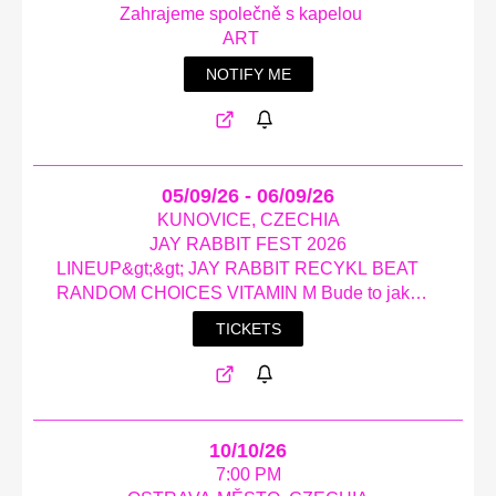
Zahrajeme společně s kapelou
ART
NOTIFY ME
05/09/26 - 06/09/26
KUNOVICE, CZECHIA
JAY RABBIT FEST 2026
LINEUP&gt;&gt; JAY RABBIT RECYKL BEAT
RANDOM CHOICES VITAMIN M Bude to jako
vždy – super kapely, dobrý lidi, pivo, guláš a
TICKETS
spousta hudby. Atmosféra, jakou jinde nezažiješ.
Přijeď si s námi užít léto, muziku a momenty,
které nevymyslíš. Minule jsme lovili platýse z
Mariánského příkopu. :) KDE: Kunovice u
Uherského Hradiště, Vinný sklep Kunovice (u
10/10/26
bývalého koupaliště) Přesná poloha:
7:00 PM
https://share.google/yL1xRiIpDOF4XGgOL KDY: