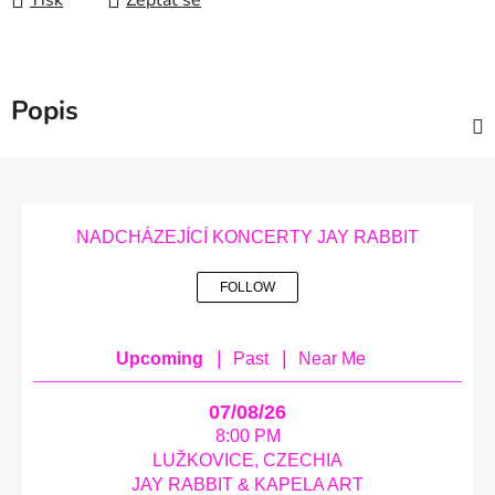
Tisk
Zeptat se
Popis
Z
á
p
NADCHÁZEJÍCÍ KONCERTY JAY RABBIT
a
t
FOLLOW
í
|
|
Upcoming
Past
Near Me
07/08/26
8:00 PM
LUŽKOVICE, CZECHIA
JAY RABBIT & KAPELA ART